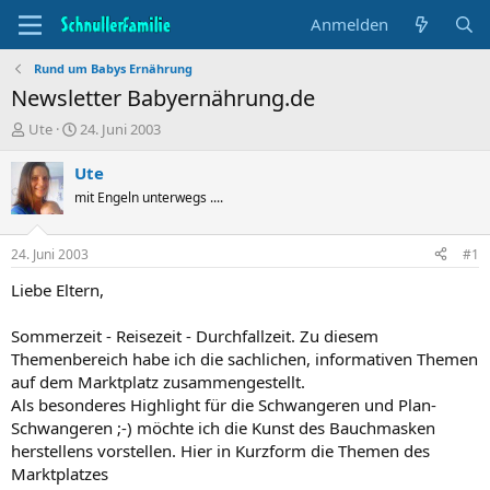
Anmelden
Rund um Babys Ernährung
Newsletter Babyernährung.de
T
B
Ute
24. Juni 2003
h
e
e
g
Ute
m
i
mit Engeln unterwegs ....
e
n
n
n
s
d
24. Juni 2003
#1
t
a
a
t
Liebe Eltern,
r
u
t
m
Sommerzeit - Reisezeit - Durchfallzeit. Zu diesem
e
Themenbereich habe ich die sachlichen, informativen Themen
r
auf dem Marktplatz zusammengestellt.
Als besonderes Highlight für die Schwangeren und Plan-
Schwangeren ;-) möchte ich die Kunst des Bauchmasken
herstellens vorstellen. Hier in Kurzform die Themen des
Marktplatzes