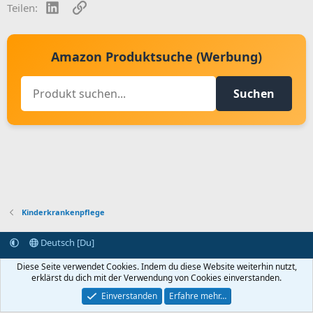
LinkedIn
Link
Teilen:
Amazon Produktsuche (Werbung)
Suchen
Kinderkrankenpflege
Deutsch [Du]
Kontakt aufnehmen
Bedingungen und Regeln
Datenschutz
Diese Seite verwendet Cookies. Indem du diese Website weiterhin nutzt,
Hilfe
Startseite
R
erklärst du dich mit der Verwendung von Cookies einverstanden.
S
S
Einverstanden
Erfahre mehr…
®
Community platform by XenForo
© 2010-2024 XenForo Ltd.