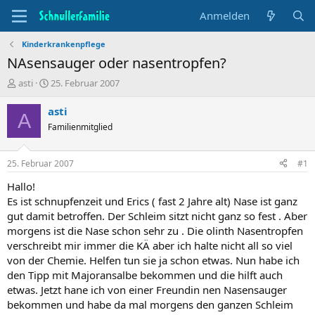
Anmelden
Kinderkrankenpflege
NAsensauger oder nasentropfen?
T
B
asti
25. Februar 2007
h
e
e
g
asti
A
m
i
Familienmitglied
e
n
n
n
s
d
25. Februar 2007
#1
t
a
a
t
Hallo!
r
u
Es ist schnupfenzeit und Erics ( fast 2 Jahre alt) Nase ist ganz
t
m
gut damit betroffen. Der Schleim sitzt nicht ganz so fest . Aber
e
morgens ist die Nase schon sehr zu . Die olinth Nasentropfen
r
verschreibt mir immer die KÄ aber ich halte nicht all so viel
von der Chemie. Helfen tun sie ja schon etwas. Nun habe ich
den Tipp mit Majoransalbe bekommen und die hilft auch
etwas. Jetzt hane ich von einer Freundin nen Nasensauger
bekommen und habe da mal morgens den ganzen Schleim