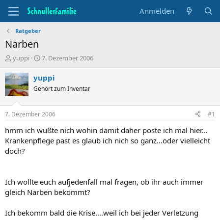
Anmelden
Ratgeber
Narben
T
B
yuppi
7. Dezember 2006
h
e
e
g
yuppi
m
i
Gehört zum Inventar
e
n
n
n
s
d
7. Dezember 2006
#1
t
a
a
t
hmm ich wußte nich wohin damit daher poste ich mal hier...
r
u
Krankenpflege past es glaub ich nich so ganz...oder vielleicht
t
m
doch?
e
r
Ich wollte euch aufjedenfall mal fragen, ob ihr auch immer
gleich Narben bekommt?
Ich bekomm bald die Krise....weil ich bei jeder Verletzung