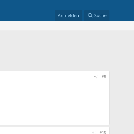
Anmelden
Suche
#9
#10