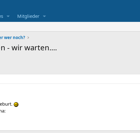
es
Mitglieder
r wer noch?
- wir warten....
Geburt.
ma: