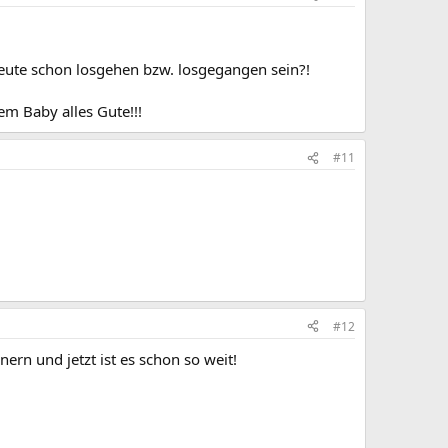
heute schon losgehen bzw. losgegangen sein?!
em Baby alles Gute!!!
#11
#12
ern und jetzt ist es schon so weit!