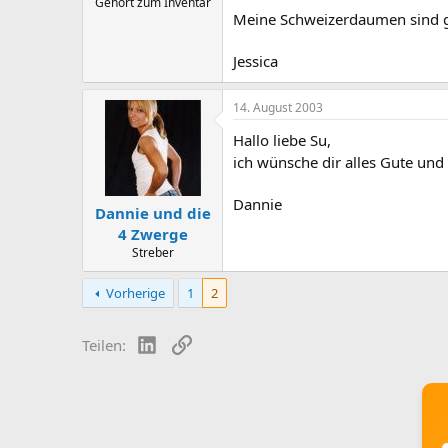
Gehört zum Inventar
Meine Schweizerdaumen sind 
Jessica
14. August 2003
Hallo liebe Su,
ich wünsche dir alles Gute un
Dannie
Dannie und die
4 Zwerge
Streber
Vorherige
1
2
LinkedIn
Link
Teilen: