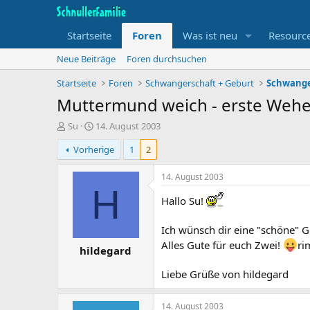
Startseite
Foren
Was ist neu
Resourc
Neue Beiträge
Foren durchsuchen
Startseite
Foren
Schwangerschaft + Geburt
Schwange
Muttermund weich - erste Wehen 
T
B
Su
14. August 2003
h
e
Vorherige
1
2
e
g
m
i
e
n
14. August 2003
n
n
H
s
d
Hallo Su!
t
a
a
t
Ich wünsch dir eine "schöne" 
r
u
Alles Gute für euch Zwei!
ri
hildegard
t
m
e
Liebe Grüße von hildegard
r
14. August 2003