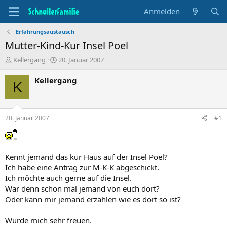
Anmelden
Erfahrungsaustausch
Mutter-Kind-Kur Insel Poel
T
B
Kellergang
20. Januar 2007
h
e
e
g
Kellergang
K
m
i
e
n
n
n
s
d
20. Januar 2007
#1
t
a
a
t
r
u
t
m
Kennt jemand das kur Haus auf der Insel Poel?
e
Ich habe eine Antrag zur M-K-K abgeschickt.
r
Ich möchte auch gerne auf die Insel.
War denn schon mal jemand von euch dort?
Oder kann mir jemand erzählen wie es dort so ist?
Würde mich sehr freuen.