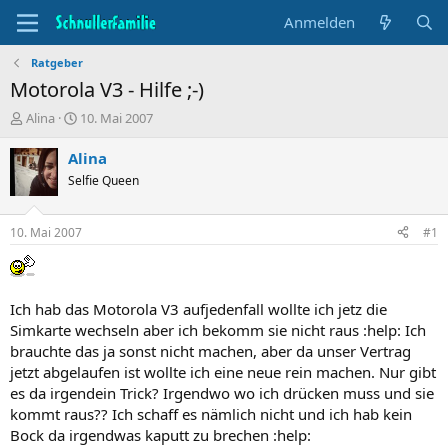
Anmelden
Ratgeber
Motorola V3 - Hilfe ;-)
T
B
Alina
10. Mai 2007
h
e
e
g
Alina
m
i
Selfie Queen
e
n
n
n
s
d
10. Mai 2007
#1
t
a
a
t
r
u
t
m
Ich hab das Motorola V3 aufjedenfall wollte ich jetz die
e
Simkarte wechseln aber ich bekomm sie nicht raus :help: Ich
r
brauchte das ja sonst nicht machen, aber da unser Vertrag
jetzt abgelaufen ist wollte ich eine neue rein machen. Nur gibt
es da irgendein Trick? Irgendwo wo ich drücken muss und sie
kommt raus?? Ich schaff es nämlich nicht und ich hab kein
Bock da irgendwas kaputt zu brechen :help: