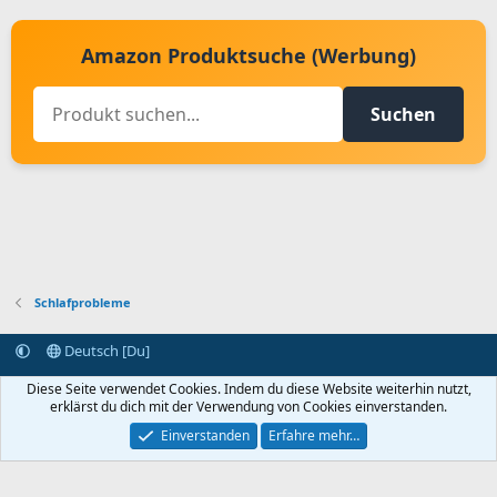
Amazon Produktsuche (Werbung)
Suchen
Schlafprobleme
Deutsch [Du]
Kontakt aufnehmen
Bedingungen und Regeln
Datenschutz
Diese Seite verwendet Cookies. Indem du diese Website weiterhin nutzt,
Hilfe
Startseite
R
erklärst du dich mit der Verwendung von Cookies einverstanden.
S
S
Einverstanden
Erfahre mehr…
®
Community platform by XenForo
© 2010-2024 XenForo Ltd.