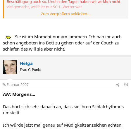
Beschäftigung auch so. Und in den Tagen haben wir wirklich nicht
viel gemacht, weil hier nur SCH...Wetter war
Zum Vergrößern anklicken....
Was ich aber nicht verstehe: Warum sollte sie denn um 18.30 Uhr
noch nicht einschlafen ? Wenn sie doch müde ist, dann lass sie doch
schlafen ?!
Na weil ich da schon die Erfahrung gemacht hab, das sie
morgens noch früher aufsteht...
Sie ist im Moment nur am Jammern. Ich hab ihr auch
schon angeboten ins Bett zu gehen oder auf der Couch zu
schlafen das will sie aber nicht.
Helga
Frau G-Punkt
9. Februar 2007
#4
AW: Morgens...
Das hört sich sehr danach an, dass sie ihren Schlafrhythmus
umstellt.
Ich würde jetzt mal genau auf Müdigkeitsanzeichen achten.