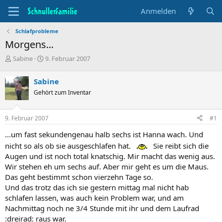
Anmelden
Schlafprobleme
Morgens...
T
B
Sabine
9. Februar 2007
h
e
e
g
Sabine
m
i
Gehört zum Inventar
e
n
n
n
s
d
9. Februar 2007
#1
t
a
a
t
...um fast sekundengenau halb sechs ist Hanna wach. Und
r
u
nicht so als ob sie ausgeschlafen hat.
Sie reibt sich die
t
m
Augen und ist noch total knatschig. Mir macht das wenig aus.
e
r
Wir stehen eh um sechs auf. Aber mir geht es um die Maus.
Das geht bestimmt schon vierzehn Tage so.
Und das trotz das ich sie gestern mittag mal nicht hab
schlafen lassen, was auch kein Problem war, und am
Nachmittag noch ne 3/4 Stunde mit ihr und dem Laufrad
:dreirad: raus war.