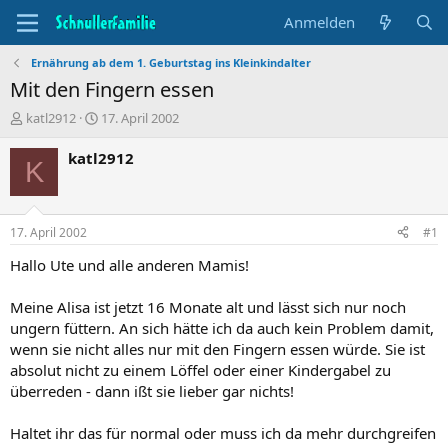
Anmelden
Ernährung ab dem 1. Geburtstag ins Kleinkindalter
Mit den Fingern essen
T
B
katl2912
17. April 2002
h
e
e
g
katl2912
K
m
i
e
n
n
n
s
d
17. April 2002
#1
t
a
a
t
Hallo Ute und alle anderen Mamis!
r
u
t
m
Meine Alisa ist jetzt 16 Monate alt und lässt sich nur noch
e
ungern füttern. An sich hätte ich da auch kein Problem damit,
r
wenn sie nicht alles nur mit den Fingern essen würde. Sie ist
absolut nicht zu einem Löffel oder einer Kindergabel zu
überreden - dann ißt sie lieber gar nichts!
Haltet ihr das für normal oder muss ich da mehr durchgreifen