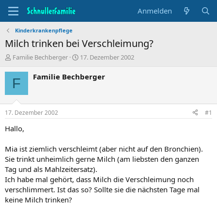
Anmelden
Kinderkrankenpflege
Milch trinken bei Verschleimung?
T
B
Familie Bechberger
17. Dezember 2002
h
e
e
g
Familie Bechberger
F
m
i
e
n
n
n
s
d
17. Dezember 2002
#1
t
a
a
t
Hallo,
r
u
t
m
Mia ist ziemlich verschleimt (aber nicht auf den Bronchien).
e
Sie trinkt unheimlich gerne Milch (am liebsten den ganzen
r
Tag und als Mahlzeitersatz).
Ich habe mal gehört, dass Milch die Verschleimung noch
verschlimmert. Ist das so? Sollte sie die nächsten Tage mal
keine Milch trinken?