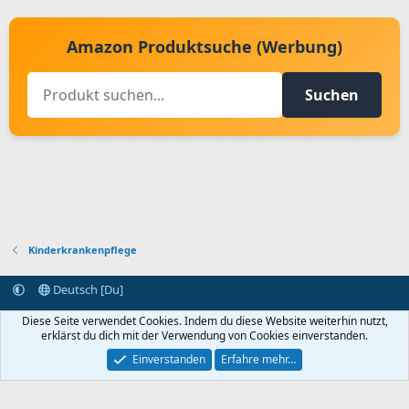
Amazon Produktsuche (Werbung)
Suchen
Kinderkrankenpflege
Deutsch [Du]
Kontakt aufnehmen
Bedingungen und Regeln
Datenschutz
Diese Seite verwendet Cookies. Indem du diese Website weiterhin nutzt,
Hilfe
Startseite
R
erklärst du dich mit der Verwendung von Cookies einverstanden.
S
S
Einverstanden
Erfahre mehr…
®
Community platform by XenForo
© 2010-2024 XenForo Ltd.