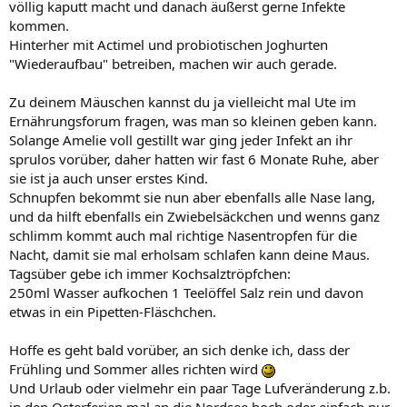
völlig kaputt macht und danach äußerst gerne Infekte
kommen.
Hinterher mit Actimel und probiotischen Joghurten
"Wiederaufbau" betreiben, machen wir auch gerade.
Zu deinem Mäuschen kannst du ja vielleicht mal Ute im
Ernährungsforum fragen, was man so kleinen geben kann.
Solange Amelie voll gestillt war ging jeder Infekt an ihr
sprulos vorüber, daher hatten wir fast 6 Monate Ruhe, aber
sie ist ja auch unser erstes Kind.
Schnupfen bekommt sie nun aber ebenfalls alle Nase lang,
und da hilft ebenfalls ein Zwiebelsäckchen und wenns ganz
schlimm kommt auch mal richtige Nasentropfen für die
Nacht, damit sie mal erholsam schlafen kann deine Maus.
Tagsüber gebe ich immer Kochsalztröpfchen:
250ml Wasser aufkochen 1 Teelöffel Salz rein und davon
etwas in ein Pipetten-Fläschchen.
Hoffe es geht bald vorüber, an sich denke ich, dass der
Frühling und Sommer alles richten wird
Und Urlaub oder vielmehr ein paar Tage Lufveränderung z.b.
in den Osterferien mal an die Nordsee hoch oder einfach nur