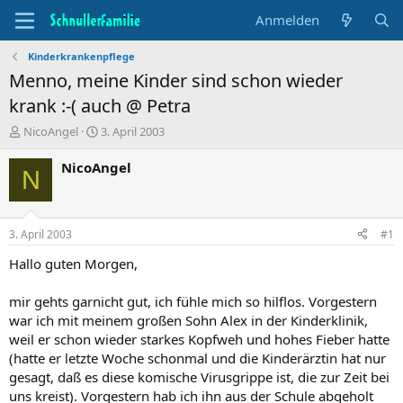
Anmelden
Kinderkrankenpflege
Menno, meine Kinder sind schon wieder
krank :-( auch @ Petra
T
B
NicoAngel
3. April 2003
h
e
e
g
NicoAngel
N
m
i
e
n
n
n
s
d
3. April 2003
#1
t
a
a
t
Hallo guten Morgen,
r
u
t
m
mir gehts garnicht gut, ich fühle mich so hilflos. Vorgestern
e
war ich mit meinem großen Sohn Alex in der Kinderklinik,
r
weil er schon wieder starkes Kopfweh und hohes Fieber hatte
(hatte er letzte Woche schonmal und die Kinderärztin hat nur
gesagt, daß es diese komische Virusgrippe ist, die zur Zeit bei
uns kreist). Vorgestern hab ich ihn aus der Schule abgeholt