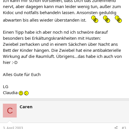
Ich kann mir schon vorstellen, dass Dich das zunehmend
nervt, aber dagegen kann man leider wenig tun, außer zum
Kidoc und notfalls behandeln lassen. Ansonsten geduldig
abwarten bis alles wieder überstanden ist.
Einen Tipp habe ich aber noch nd ich schwöre darauf
besonders bei Erkältungskrankheiten mit Husten:
Zwiebel zerhacken und in einem Säckchen über Nacht ans
Bett der Kinder hängen. Die Zwiebel hat eine antibakterielle
Wirkung auf die Raumluft. Übrigens...das habe ich auch von
hier :-D
Alles Gute für Euch
LG
Claudia
Caren
C
3. April 2003
#3