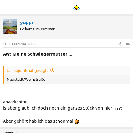
(und Du hast immer noch nicht im Chat vorbeigeschaut
) :-D
yuppi
Gehört zum Inventar
16. Dezember 2006
#6
AW: Meine Schwiegermutter ...
talnadjöfull hat gesagt.:
Neustadt/Weinstraße
ahaa:lichtan:
is aber glaub ich doch noch ein ganzes Stück von hier :???:
Aber gehört hab ich das schonmal