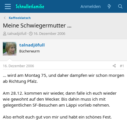
Anmelden
Kaffeeklatsch
Meine Schwiegermutter ...
T
B
talnadjöfull
16. Dezember 2006
h
e
e
g
talnadjöfull
m
i
Bücherwurm
e
n
n
n
s
d
16. Dezember 2006
#1
t
a
a
t
... wird am Montag 75, und daher dampfen wir schon morgen
r
u
ab Richtung Pfalz.
t
m
e
Am 28.12. kommen wir wieder, dann falle ich euch wieder
r
wie gewohnt auf den Wecker. Bis dahin muss ich mit
gelegentlichen SF-Besuchen am Läppi vorlieb nehmen.
Also erholt euch gut von mir und habt ein schönes Fest.