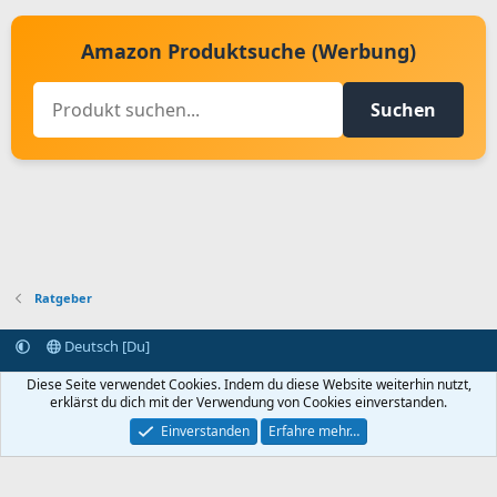
Amazon Produktsuche (Werbung)
Suchen
Ratgeber
Deutsch [Du]
Kontakt aufnehmen
Bedingungen und Regeln
Datenschutz
Diese Seite verwendet Cookies. Indem du diese Website weiterhin nutzt,
Hilfe
Startseite
R
erklärst du dich mit der Verwendung von Cookies einverstanden.
S
S
Einverstanden
Erfahre mehr…
®
Community platform by XenForo
© 2010-2024 XenForo Ltd.