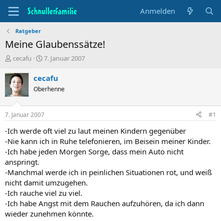
Anmelden
Ratgeber
Meine Glaubenssätze!
T
B
cecafu
7. Januar 2007
h
e
e
g
cecafu
m
i
Oberhenne
e
n
n
n
s
d
7. Januar 2007
#1
t
a
a
t
-Ich werde oft viel zu laut meinen Kindern gegenüber
r
u
-Nie kann ich in Ruhe telefonieren, im Beisein meiner Kinder.
t
m
-Ich habe jeden Morgen Sorge, dass mein Auto nicht
e
anspringt.
r
-Manchmal werde ich in peinlichen Situationen rot, und weiß
nicht damit umzugehen.
-Ich rauche viel zu viel.
-Ich habe Angst mit dem Rauchen aufzuhören, da ich dann
wieder zunehmen könnte.