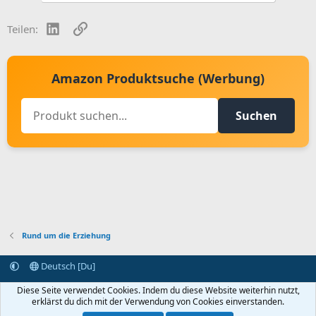
LinkedIn
Link
Teilen:
Amazon Produktsuche (Werbung)
Suchen
Rund um die Erziehung
Deutsch [Du]
Kontakt aufnehmen
Bedingungen und Regeln
Datenschutz
Diese Seite verwendet Cookies. Indem du diese Website weiterhin nutzt,
Hilfe
Startseite
R
erklärst du dich mit der Verwendung von Cookies einverstanden.
S