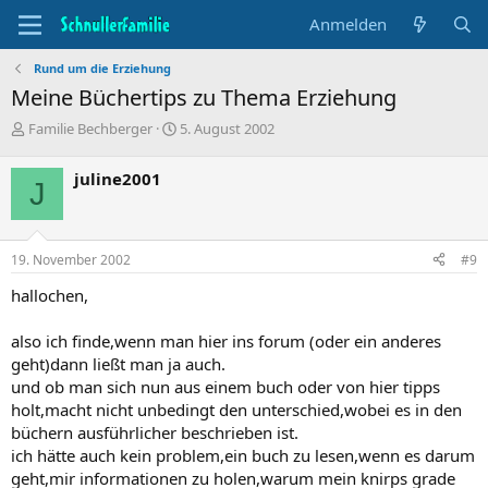
Anmelden
Rund um die Erziehung
Meine Büchertips zu Thema Erziehung
T
B
Familie Bechberger
5. August 2002
h
e
e
g
juline2001
J
m
i
e
n
n
n
s
d
19. November 2002
#9
t
a
a
t
hallochen,
r
u
t
m
also ich finde,wenn man hier ins forum (oder ein anderes
e
geht)dann ließt man ja auch.
r
und ob man sich nun aus einem buch oder von hier tipps
holt,macht nicht unbedingt den unterschied,wobei es in den
büchern ausführlicher beschrieben ist.
ich hätte auch kein problem,ein buch zu lesen,wenn es darum
geht,mir informationen zu holen,warum mein knirps grade