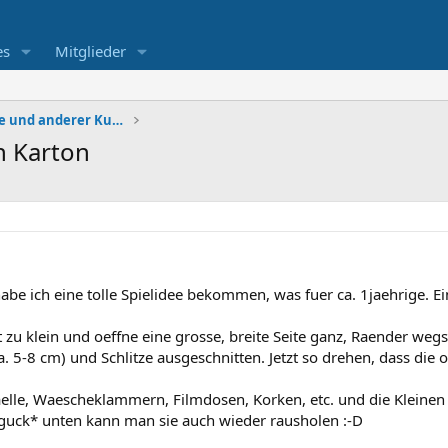
es
Mitglieder
Fingerspiele, Kinderreime und anderer Kurzweil
n Karton
be ich eine tolle Spielidee bekommen, was fuer ca. 1jaehrige. Ein
zu klein und oeffne eine grosse, breite Seite ganz, Raender we
 5-8 cm) und Schlitze ausgeschnitten. Jetzt so drehen, dass die of
baelle, Waescheklammern, Filmdosen, Korken, etc. und die Kleinen
kguck* unten kann man sie auch wieder rausholen :-D