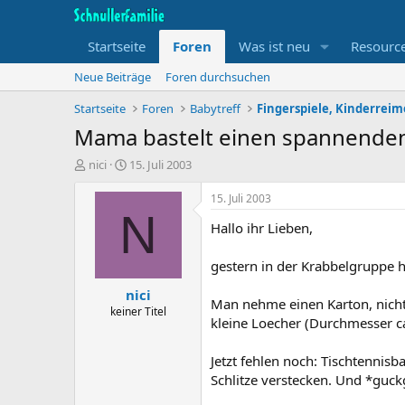
Startseite
Foren
Was ist neu
Resourc
Neue Beiträge
Foren durchsuchen
Startseite
Foren
Babytreff
Mama bastelt einen spannende
T
B
nici
15. Juli 2003
h
e
e
g
15. Juli 2003
m
i
N
Hallo ihr Lieben,
e
n
n
n
s
d
gestern in der Krabbelgruppe ha
t
a
nici
a
t
Man nehme einen Karton, nicht 
r
u
keiner Titel
kleine Loecher (Durchmesser ca.
t
m
e
r
Jetzt fehlen noch: Tischtennis
Schlitze verstecken. Und *guc