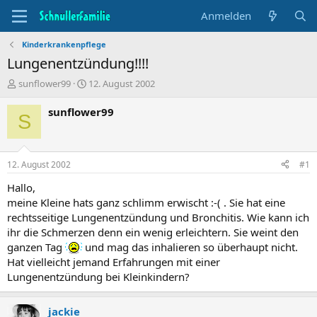
Anmelden
Kinderkrankenpflege
Lungenentzündung!!!!
T
B
sunflower99
12. August 2002
h
e
e
g
sunflower99
S
m
i
e
n
n
n
s
d
12. August 2002
#1
t
a
a
t
Hallo,
r
u
meine Kleine hats ganz schlimm erwischt :-( . Sie hat eine
t
m
rechtsseitige Lungenentzündung und Bronchitis. Wie kann ich
e
ihr die Schmerzen denn ein wenig erleichtern. Sie weint den
r
ganzen Tag
und mag das inhalieren so überhaupt nicht.
Hat vielleicht jemand Erfahrungen mit einer
Lungenentzündung bei Kleinkindern?
jackie