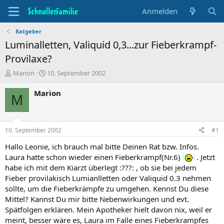
Anmelden
Ratgeber
Luminalletten, Valiquid 0,3...zur Fieberkrampf-
Provilaxe?
T
B
Marion
10. September 2002
h
e
e
g
Marion
M
m
i
e
n
n
n
s
d
10. September 2002
#1
t
a
a
t
Hallo Leonie, ich brauch mal bitte Deinen Rat bzw. Infos.
r
u
Laura hatte schon wieder einen Fieberkrampf(Nr.6)
. Jetzt
t
m
habe ich mit dem Kiarzt überlegt :???: , ob sie bei jedem
e
Fieber provilakisch Lumianlletten oder Valiquid 0.3 nehmen
r
sollte, um die Fieberkrämpfe zu umgehen. Kennst Du diese
Mittel? Kannst Du mir bitte Nebenwirkungen und evt.
Spätfolgen erklären. Mein Apotheker hielt davon nix, weil er
meint, besser wäre es, Laura im Falle eines Fieberkrampfes