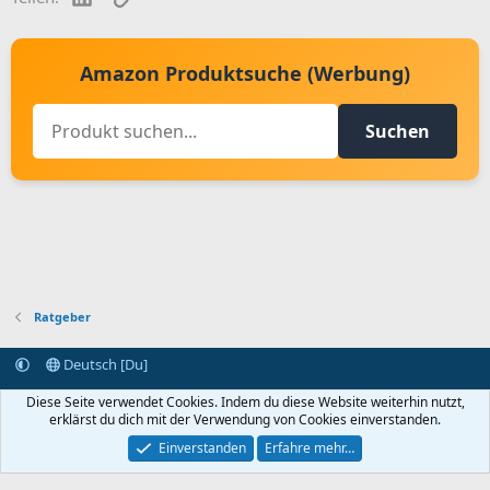
Amazon Produktsuche (Werbung)
Suchen
Ratgeber
Deutsch [Du]
Kontakt aufnehmen
Bedingungen und Regeln
Datenschutz
Diese Seite verwendet Cookies. Indem du diese Website weiterhin nutzt,
Hilfe
Startseite
R
erklärst du dich mit der Verwendung von Cookies einverstanden.
S
S
Einverstanden
Erfahre mehr…
®
Community platform by XenForo
© 2010-2024 XenForo Ltd.