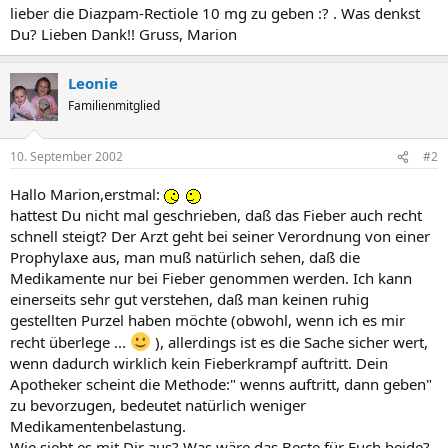
lieber die Diazpam-Rectiole 10 mg zu geben :? . Was denkst
Du? Lieben Dank!! Gruss, Marion
Leonie
Familienmitglied
10. September 2002
#2
Hallo Marion,erstmal:
hattest Du nicht mal geschrieben, daß das Fieber auch recht
schnell steigt? Der Arzt geht bei seiner Verordnung von einer
Prophylaxe aus, man muß natürlich sehen, daß die
Medikamente nur bei Fieber genommen werden. Ich kann
einerseits sehr gut verstehen, daß man keinen ruhig
gestellten Purzel haben möchte (obwohl, wenn ich es mir
recht überlege ...
), allerdings ist es die Sache sicher wert,
wenn dadurch wirklich kein Fieberkrampf auftritt. Dein
Apotheker scheint die Methode:" wenns auftritt, dann geben"
zu bevorzugen, bedeutet natürlich weniger
Medikamentenbelastung.
Wie sieht es mit Dir aus? Was wäre das Beste für Euch beide?