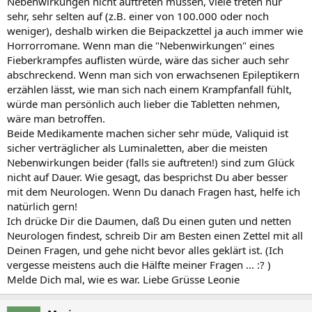
Nebenwirkungen nicht auftreten müssen, viele treten nur
sehr, sehr selten auf (z.B. einer von 100.000 oder noch
weniger), deshalb wirken die Beipackzettel ja auch immer wie
Horrorromane. Wenn man die "Nebenwirkungen" eines
Fieberkrampfes auflisten würde, wäre das sicher auch sehr
abschreckend. Wenn man sich von erwachsenen Epileptikern
erzählen lässt, wie man sich nach einem Krampfanfall fühlt,
würde man persönlich auch lieber die Tabletten nehmen,
wäre man betroffen.
Beide Medikamente machen sicher sehr müde, Valiquid ist
sicher verträglicher als Luminaletten, aber die meisten
Nebenwirkungen beider (falls sie auftreten!) sind zum Glück
nicht auf Dauer. Wie gesagt, das besprichst Du aber besser
mit dem Neurologen. Wenn Du danach Fragen hast, helfe ich
natürlich gern!
Ich drücke Dir die Daumen, daß Du einen guten und netten
Neurologen findest, schreib Dir am Besten einen Zettel mit all
Deinen Fragen, und gehe nicht bevor alles geklärt ist. (Ich
vergesse meistens auch die Hälfte meiner Fragen ... :? )
Melde Dich mal, wie es war. Liebe Grüsse Leonie