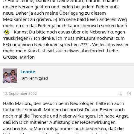
:? Hallo Leonie, Danke für Deine Antort, natürlich haben
unsere Nerven gelitten und leiden bei jedem Fieber aufs'
neue. Daher ja auch meine Überlegung zu diesem
Medikament zu greifen. :-( Ich sehe bald keien anderen Weg
mehr, da ich das Fieber ja auch kaum chemisch senken kann
. Kannst Du bitte noch etwas über die Nebenwirkungen
'rauskriegen?? Ich denke, ich muss mit Laura nochmal zum
EEG und einen Neurologen sprechen :???: . Vielleicht weiss er
mehr, mein Kiarzt ist evtl. auch etwas überfordert. Liebe
Grüsse, Marion
Leonie
Familienmitglied
13. September 2002
#4
Hallo Marion., den besuch beim Neurologen halte ich auch
für höchst sinnvoll. Mit dem besprichst Du am Besten auch
noch mal die Therapie und Nebenwirkungen, ich habe Angst,
daß ich Dich mit einer Auflistung der Nebenwirkungen
abschrecke. :o Man muß ja immer auch bedenken, daß die