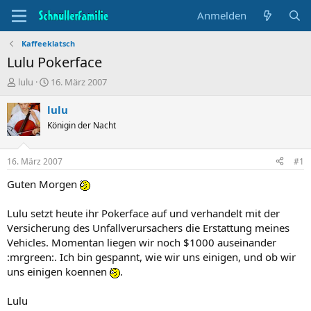
Anmelden
Kaffeeklatsch
Lulu Pokerface
T
B
lulu
16. März 2007
h
e
e
g
lulu
m
i
Königin der Nacht
e
n
n
n
s
d
16. März 2007
#1
t
a
a
t
Guten Morgen
r
u
t
m
Lulu setzt heute ihr Pokerface auf und verhandelt mit der
e
Versicherung des Unfallverursachers die Erstattung meines
r
Vehicles. Momentan liegen wir noch $1000 auseinander
:mrgreen:. Ich bin gespannt, wie wir uns einigen, und ob wir
uns einigen koennen
.
Lulu