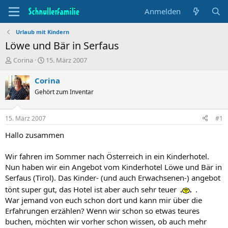
Anmelden
Urlaub mit Kindern
Löwe und Bär in Serfaus
T
B
Corina
15. März 2007
h
e
e
g
Corina
m
i
Gehört zum Inventar
e
n
n
n
s
d
15. März 2007
#1
t
a
a
t
Hallo zusammen
r
u
t
m
Wir fahren im Sommer nach Österreich in ein Kinderhotel.
e
Nun haben wir ein Angebot vom Kinderhotel Löwe und Bär in
r
Serfaus (Tirol). Das Kinder- (und auch Erwachsenen-) angebot
tönt super gut, das Hotel ist aber auch sehr teuer
.
War jemand von euch schon dort und kann mir über die
Erfahrungen erzählen? Wenn wir schon so etwas teures
buchen, möchten wir vorher schon wissen, ob auch mehr