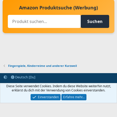
Amazon Produktsuche (Werbung)
Suchen
Fingerspiele, Kinderreime und anderer Kurzweil
Deutsch [Du]
Kontakt aufnehmen
Bedingungen und Regeln
Datenschutz
Diese Seite verwendet Cookies. Indem du diese Website weiterhin nutzt,
Hilfe
Startseite
R
erklärst du dich mit der Verwendung von Cookies einverstanden.
S
S
Einverstanden
Erfahre mehr…
®
Community platform by XenForo
© 2010-2024 XenForo Ltd.