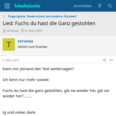
Anmelden
Fingerspiele, Kinderreime und anderer Kurzweil
Lied: Fuchs du hast die Ganz gestohlen
T
B
teriessa
9. Mai 2003
h
e
e
g
teriessa
T
m
i
Gehört zum Inventar
e
n
n
n
s
d
9. Mai 2003
#1
t
a
a
t
Kann mir jemand den Text weitersagen?
r
u
t
m
Ich kenn nur mehr soweit:
e
r
Fuchs du hast die ganz gestohlen, gib sie wieder her, gib sie
wieder her?........
lg und vielan dank