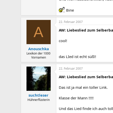
Bine
22. Februar 2007
A
AW: Liebeslied zum Selberba
cool!
Anouschka
Lexikon der 1000
das LIed ist echt süß!!
Vornamen
22. Februar 2007
AW: Liebeslied zum Selberba
Das ist ja mal ein toller Link.
suchtleser
Klasse der Mann !!!!!
Hühnerflüsterin
Und das Lied finde ich auch toll.