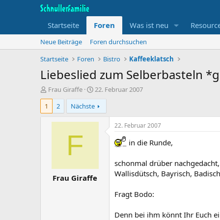
Startseite
Foren
Was ist neu
Resourc
Neue Beiträge
Foren durchsuchen
Startseite
Foren
Bistro
Kaffeeklatsch
Liebeslied zum Selberbasteln *
T
B
Frau Giraffe
22. Februar 2007
h
e
1
2
Nächste
e
g
m
i
e
n
22. Februar 2007
n
n
F
s
d
in die Runde,
t
a
a
t
schonmal drüber nachgedacht, w
r
u
Wallisdütsch, Bayrisch, Badisch
Frau Giraffe
t
m
e
Fragt Bodo:
r
Denn bei ihm könnt Ihr Euch ei