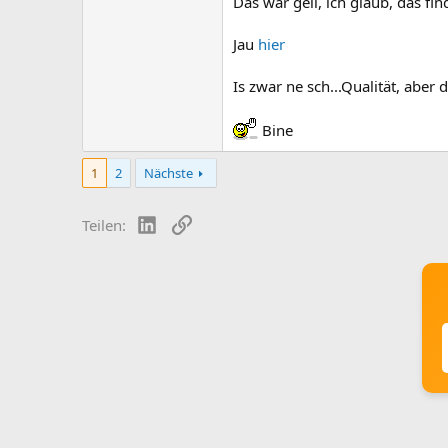
Das war geil, ich glaub, das fi
Jau
hier
Is zwar ne sch...Qualität, abe
Bine
1
2
Nächste
LinkedIn
Link
Teilen: