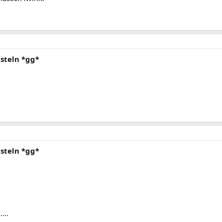
steln *gg*
steln *gg*
...