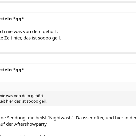
steln *gg*
noch nie was von dem gehört.
 Zeit hier, das ist soooo geil.
steln *gg*
h nie was von dem gehört.
it hier, das ist soooo geil.
Sendung, die heißt "Nightwash". Da isser öfter, und hier in der
uf der Aftershowparty.