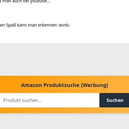
nd man auch bei youtube...
r den Spaß kann man erkennen :wink:
Amazon Produktsuche (Werbung)
Suchen