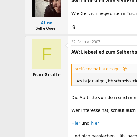
AW: Liebeslied zum Selberba
Wie Geil, ich liege unterm Tisch
Alina
lg
Selfie Queen
22. Februar 2007
F
AW: Liebeslied zum Selberba
steffiemama hat gesagt.:
Frau Giraffe
Das ist ja mal geil, ich schmeiss mi
Die Auftritte von dem sind min
Wer Interesse hat, schaut auch
Hier
und
hier
.
Und nich nasslachen....äh, nach