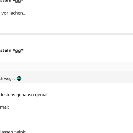
steln *gg*
 vor lachen...
steln *gg*
ch weg....
destens genauso genial.
 mal:
lassen :wink: