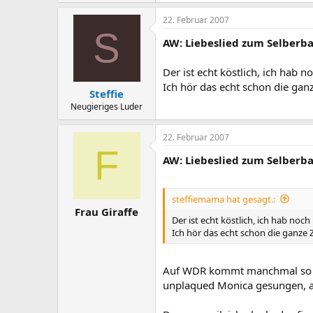
22. Februar 2007
S
AW: Liebeslied zum Selberba
Der ist echt köstlich, ich hab 
Ich hör das echt schon die ganze
Steffie
Neugieriges Luder
22. Februar 2007
F
AW: Liebeslied zum Selberba
steffiemama hat gesagt.:
Frau Giraffe
Der ist echt köstlich, ich hab noc
Ich hör das echt schon die ganze Ze
Auf WDR kommt manchmal so ne 
unplaqued Monica gesungen, a