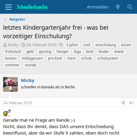
Anmelden
Ratgeber
letztes Kindergartenjahr frei - was bei
vorzeitiger Einschulung?
T
B
S
Micky
24. Februar 2010
3 jahre
cool
einschulung
essen
h
e
t
frühstück
geld
günstig
hänger
kiga
kind
kinder
knete
e
g
i
kosten
mittagessen
pro kind
rhein
schule
schulsystem
m
i
c
sommer
stunde
e
n
h
n
n
w
s
d
o
Micky
t
a
r
schneller in Kanada als in Berlin
a
t
t
r
u
e
t
m
24. Februar 2010
#1
e
r
Gerade mal ne Frage am Rande ;-)
Nicht, dass Ihr denkt, dass DAS unsere Entschiedung
beeinflusst, aber da wir Stufe 9 zahlen, eben doch nicht