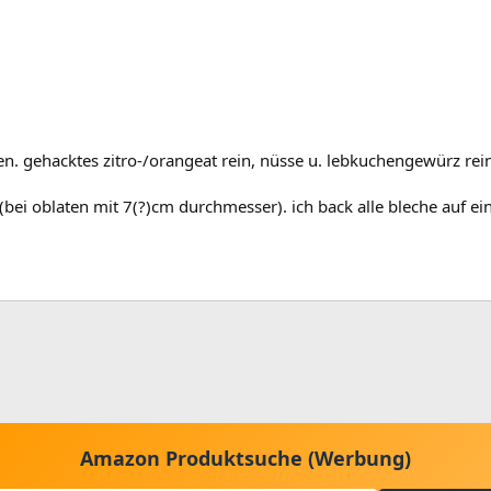
n. gehacktes zitro-/orangeat rein, nüsse u. lebkuchengewürz rein
bei oblaten mit 7(?)cm durchmesser). ich back alle bleche auf ei
Amazon Produktsuche (Werbung)