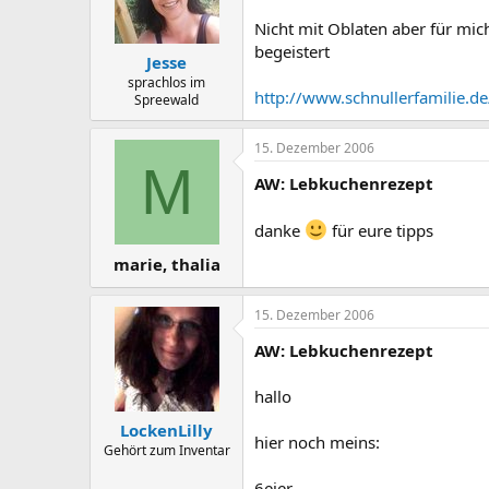
Nicht mit Oblaten aber für mi
begeistert
Jesse
sprachlos im
http://www.schnullerfamilie.d
Spreewald
15. Dezember 2006
M
AW: Lebkuchenrezept
danke
für eure tipps
marie, thalia
15. Dezember 2006
AW: Lebkuchenrezept
hallo
LockenLilly
hier noch meins:
Gehört zum Inventar
6eier