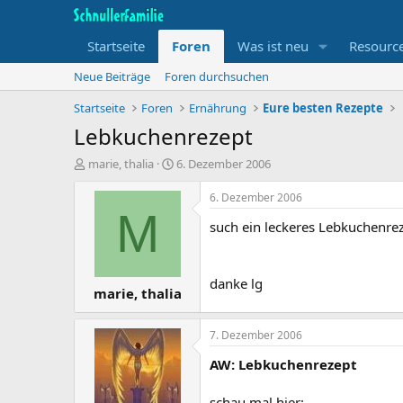
Startseite
Foren
Was ist neu
Resourc
Neue Beiträge
Foren durchsuchen
Startseite
Foren
Ernährung
Eure besten Rezepte
Lebkuchenrezept
T
B
marie, thalia
6. Dezember 2006
h
e
e
g
6. Dezember 2006
m
i
M
such ein leckeres Lebkuchenreze
e
n
n
n
s
d
t
a
danke lg
marie, thalia
a
t
r
u
t
m
7. Dezember 2006
e
r
AW: Lebkuchenrezept
schau mal hier: