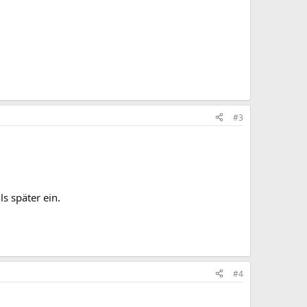
#3
ls später ein.
#4