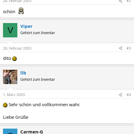
28. Februar 2003
#2
schön
Viper
V
Gehört zum Inventar
28. Februar 2003
#3
dito
llb
Gehört zum Inventar
1. März 2003
#4
Sehr schön und vollkommen wahr.
Liebe Grüße
Carmen-G