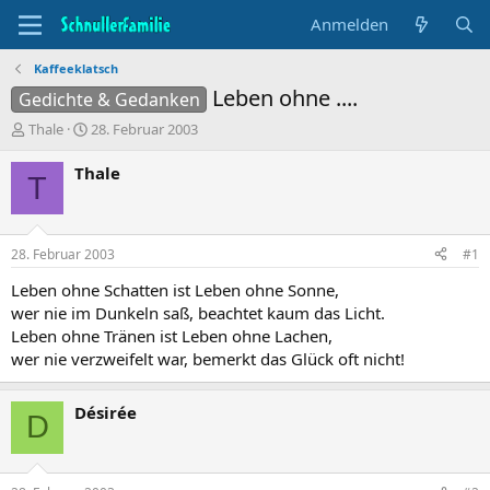
Anmelden
Kaffeeklatsch
Leben ohne ....
Gedichte & Gedanken
T
B
Thale
28. Februar 2003
h
e
e
g
Thale
T
m
i
e
n
n
n
s
d
28. Februar 2003
#1
t
a
a
t
Leben ohne Schatten ist Leben ohne Sonne,
r
u
wer nie im Dunkeln saß, beachtet kaum das Licht.
t
m
Leben ohne Tränen ist Leben ohne Lachen,
e
wer nie verzweifelt war, bemerkt das Glück oft nicht!
r
Désirée
D