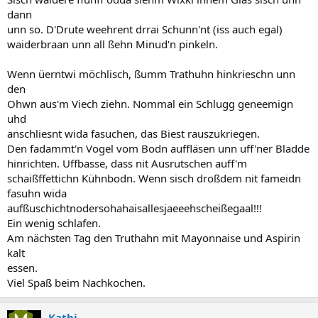
dann
unn so. D'Drute weehrent drrai Schunn'nt (iss auch egal)
waiderbraan unn all ßehn Minud'n pinkeln.
Wenn üerntwi möchlisch, ßumm Trathuhn hinkrieschn unn
den
Ohwn aus'm Viech ziehn. Nommal ein Schlugg geneemign
uhd
anschliesnt wida fasuchen, das Biest rauszukriegen.
Den fadammt'n Vogel vom Bodn auffläsen unn uff'ner Bladde
hinrichten. Uffbasse, dass nit Ausrutschen auff'm
schaißffettichn Kühnbodn. Wenn sisch droßdem nit fameidn
fasuhn wida
aufßuschichtnodersohahaisallesjaeeehscheißegaal!!!
Ein wenig schlafen.
Am nächsten Tag den Truthahn mit Mayonnaise und Aspirin
kalt
essen.
Viel Spaß beim Nachkochen.
Kathi