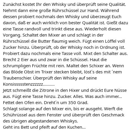
Zunächst kostet Ihr den Whisky und überprüft seine Qualität.
Nehmt dann eine große Rührschüssel zur Hand. Während
dessen probiert nochmals den Whisky und überzeugt Euch
davon, daß er auch wirklich von bester Qualität ist. Gießt dazu
eine Tasse randvoll und trinkt diese aus. Wiederholt diesen
Vorgang. Schaltet den Mixer an und schlagt in der
Rührschüssel die Butter flaumig weich. Fügt einen Löffel voll
Zucker hinzu. Überprüft, ob der Whisky noch in Ordnung ist.
Probiert dazu nochmals eine Tasse voll. Mixt den Schalter aus.
Brecht 2 Eier aus und zwar in die Schüssel. Haut die
schrumpligen Früchte mit rein. Maltet den Schixer an. Wenn
das Blöde Obst im Trixer stecken bleibt, löst´s des mit ´nem
Traubenschier. Überprüft den Whisky auf seine
Konsissssstenzzzzzz..........
Jetzt schmeißt die Zitrone in den Hixer und drückt Eure Nüsse
aus. Fügt eine Tasse hinzu. Zucker. Alles. Was auch immer...
Fettet den Ofen ein. Dreht´n um 350 Grad.
Schlagt solange auf den Mixer ein, bis er ausgeht. Werft die
Schührüssel aus dem Fenster und überprüft den Geschmack
des übrigen abgestandenen Whiskys.
Geht ins Bett und pfeift auf den Kuchen...