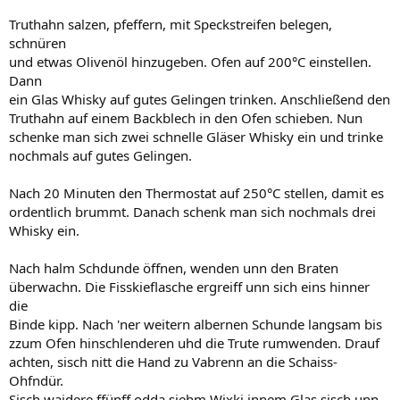
Truthahn salzen, pfeffern, mit Speckstreifen belegen,
schnüren
und etwas Olivenöl hinzugeben. Ofen auf 200°C einstellen.
Dann
ein Glas Whisky auf gutes Gelingen trinken. Anschließend den
Truthahn auf einem Backblech in den Ofen schieben. Nun
schenke man sich zwei schnelle Gläser Whisky ein und trinke
nochmals auf gutes Gelingen.
Nach 20 Minuten den Thermostat auf 250°C stellen, damit es
ordentlich brummt. Danach schenk man sich nochmals drei
Whisky ein.
Nach halm Schdunde öffnen, wenden unn den Braten
überwachn. Die Fisskieflasche ergreiff unn sich eins hinner
die
Binde kipp. Nach 'ner weitern albernen Schunde langsam bis
zzum Ofen hinschlenderen uhd die Trute rumwenden. Drauf
achten, sisch nitt die Hand zu Vabrenn an die Schaiss-
Ohfndür.
Sisch waidere ffünff odda siehm Wixki innem Glas sisch unn