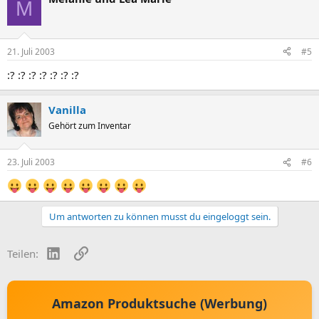
M
21. Juli 2003
#5
:? :? :? :? :? :? :?
Vanilla
Gehört zum Inventar
23. Juli 2003
#6
Um antworten zu können musst du eingeloggt sein.
LinkedIn
Link
Teilen:
Amazon Produktsuche (Werbung)