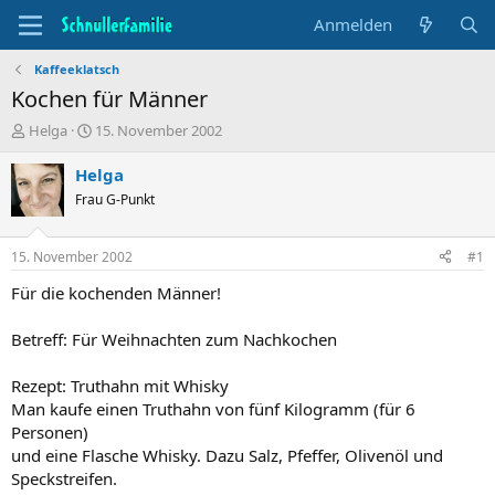
Anmelden
Kaffeeklatsch
Kochen für Männer
T
B
Helga
15. November 2002
h
e
e
g
Helga
m
i
Frau G-Punkt
e
n
n
n
s
d
15. November 2002
#1
t
a
a
t
Für die kochenden Männer!
r
u
t
m
Betreff: Für Weihnachten zum Nachkochen
e
r
Rezept: Truthahn mit Whisky
Man kaufe einen Truthahn von fünf Kilogramm (für 6
Personen)
und eine Flasche Whisky. Dazu Salz, Pfeffer, Olivenöl und
Speckstreifen.