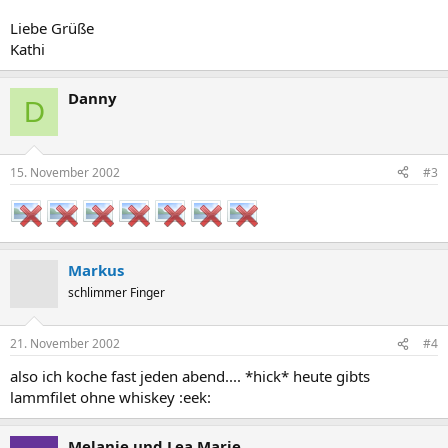
Liebe Grüße
Kathi
Danny
D
15. November 2002
#3
Markus
schlimmer Finger
21. November 2002
#4
also ich koche fast jeden abend.... *hick* heute gibts
lammfilet ohne whiskey :eek:
Melanie und Lea Marie