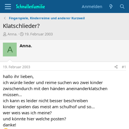
Anmelden
Fingerspiele, Kinderreime und anderer Kurzweil
Klatschlieder?
T
B
Anna.
19. Februar 2003
h
e
e
g
Anna.
A
m
i
e
n
n
n
s
d
19. Februar 2003
#1
t
a
a
t
hallo ihr lieben,
r
u
ich würde lieder und reime suchen wo zwei kinder
t
m
zwischendurch mit den händen aneinanderklatschen
e
müssen...
r
ich kann es leider nicht besser beschreiben
kinder spielen das meist am schulhof und so...
wer weis was ich meine?
und könnte hier welche posten?
danke!