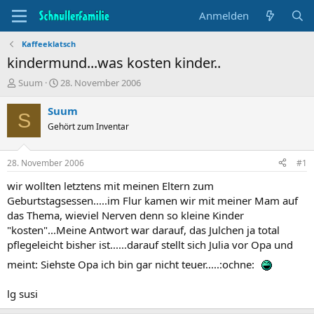
Anmelden
Kaffeeklatsch
kindermund...was kosten kinder..
T
B
Suum
28. November 2006
h
e
e
g
Suum
S
m
i
Gehört zum Inventar
e
n
n
n
s
d
28. November 2006
#1
t
a
a
t
wir wollten letztens mit meinen Eltern zum
r
u
Geburtstagsessen.....im Flur kamen wir mit meiner Mam auf
t
m
das Thema, wieviel Nerven denn so kleine Kinder
e
"kosten"...Meine Antwort war darauf, das Julchen ja total
r
pflegeleicht bisher ist......darauf stellt sich Julia vor Opa und
meint: Siehste Opa ich bin gar nicht teuer.....:ochne:
lg susi