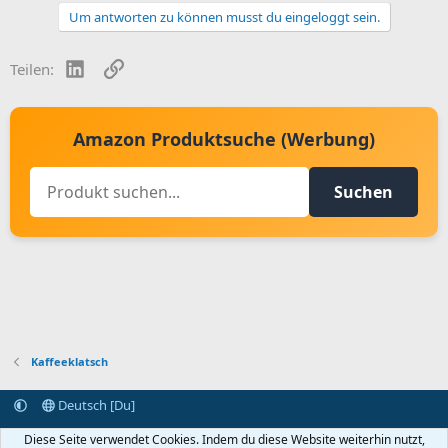
Um antworten zu können musst du eingeloggt sein.
LinkedIn
Link
Teilen:
Amazon Produktsuche (Werbung)
Suchen
Kaffeeklatsch
Deutsch [Du]
Kontakt aufnehmen
Bedingungen und Regeln
Datenschutz
Diese Seite verwendet Cookies. Indem du diese Website weiterhin nutzt,