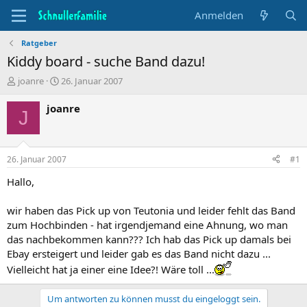
Anmelden
Ratgeber
Kiddy board - suche Band dazu!
T
B
joanre
26. Januar 2007
h
e
e
g
joanre
J
m
i
e
n
n
n
s
d
26. Januar 2007
#1
t
a
a
t
Hallo,
r
u
t
m
wir haben das Pick up von Teutonia und leider fehlt das Band
e
zum Hochbinden - hat irgendjemand eine Ahnung, wo man
r
das nachbekommen kann??? Ich hab das Pick up damals bei
Ebay ersteigert und leider gab es das Band nicht dazu ...
Vielleicht hat ja einer eine Idee?! Wäre toll ...
Um antworten zu können musst du eingeloggt sein.