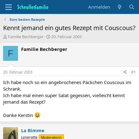
Anmelden
Eure besten Rezepte
Kennt jemand ein gutes Rezept mit Couscous?
T
B
Familie Bechberger
20. Februar 2003
h
e
e
g
Familie Bechberger
F
m
i
e
n
n
n
s
d
20. Februar 2003
#1
t
a
a
t
Ich habe noch so ein angebrochenes Päckchen Couscous im
r
u
Schrank.
t
m
Ich habe mal einen super Salat gegessen, vielleicht kennt
e
jemand das Rezept?
r
Danke Kerstin
La Bimme
Leseratte
Moderatorin