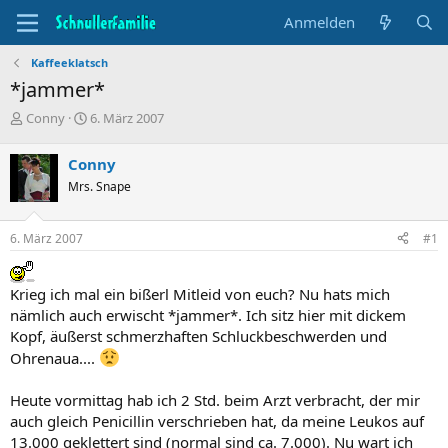
Anmelden
Kaffeeklatsch
*jammer*
T
B
Conny
6. März 2007
h
e
e
g
Conny
m
i
Mrs. Snape
e
n
n
n
s
d
6. März 2007
#1
t
a
a
t
r
u
Krieg ich mal ein bißerl Mitleid von euch? Nu hats mich
t
m
nämlich auch erwischt *jammer*. Ich sitz hier mit dickem
e
r
Kopf, äußerst schmerzhaften Schluckbeschwerden und
Ohrenaua....
Heute vormittag hab ich 2 Std. beim Arzt verbracht, der mir
auch gleich Penicillin verschrieben hat, da meine Leukos auf
13.000 geklettert sind (normal sind ca. 7.000). Nu wart ich