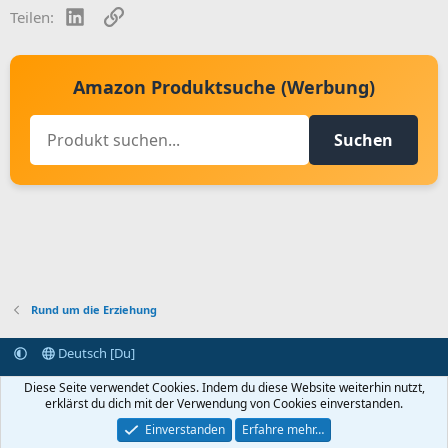
LinkedIn
Link
Teilen:
Amazon Produktsuche (Werbung)
Suchen
Rund um die Erziehung
Deutsch [Du]
Kontakt aufnehmen
Bedingungen und Regeln
Datenschutz
Diese Seite verwendet Cookies. Indem du diese Website weiterhin nutzt,
Hilfe
Startseite
R
erklärst du dich mit der Verwendung von Cookies einverstanden.
S
S
Einverstanden
Erfahre mehr…
®
Community platform by XenForo
© 2010-2024 XenForo Ltd.