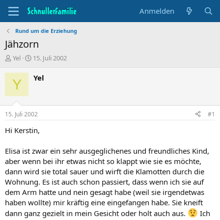
Anmelden
Rund um die Erziehung
Jähzorn
T
B
Yel
15. Juli 2002
h
e
e
g
Yel
Y
m
i
e
n
n
n
s
d
15. Juli 2002
#1
t
a
a
t
Hi Kerstin,
r
u
t
m
Elisa ist zwar ein sehr ausgeglichenes und freundliches Kind,
e
aber wenn bei ihr etwas nicht so klappt wie sie es möchte,
r
dann wird sie total sauer und wirft die Klamotten durch die
Wohnung. Es ist auch schon passiert, dass wenn ich sie auf
dem Arm hatte und nein gesagt habe (weil sie irgendetwas
haben wollte) mir kräftig eine eingefangen habe. Sie kneift
dann ganz gezielt in mein Gesicht oder holt auch aus.
Ich