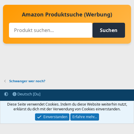
Amazon Produktsuche (Werbung)
Suchen
Schwanger wer noch?
Deutsch [Du]
Kontakt aufnehmen
Bedingungen und Regeln
Datenschutz
Diese Seite verwendet Cookies. Indem du diese Website weiterhin nutzt,
Hilfe
Startseite
R
erklärst du dich mit der Verwendung von Cookies einverstanden.
S
S
Einverstanden
Erfahre mehr…
®
Community platform by XenForo
© 2010-2024 XenForo Ltd.