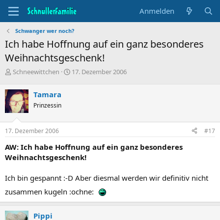
Anmelden
Schwanger wer noch?
Ich habe Hoffnung auf ein ganz besonderes
Weihnachtsgeschenk!
T
B
Schneewittchen
17. Dezember 2006
h
e
e
g
Tamara
m
i
Prinzessin
e
n
n
n
s
d
17. Dezember 2006
#17
t
a
a
t
AW: Ich habe Hoffnung auf ein ganz besonderes
r
u
Weihnachtsgeschenk!
t
m
e
Ich bin gespannt :-D Aber diesmal werden wir definitiv nicht
r
zusammen kugeln :ochne:
Pippi