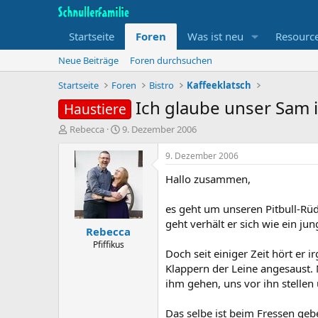
Startseite
Foren
Was ist neu
Resourc
Neue Beiträge
Foren durchsuchen
Startseite
Foren
Bistro
Kaffeeklatsch
Ich glaube unser Sam 
Haustiere
T
B
Rebecca
9. Dezember 2006
h
e
e
g
9. Dezember 2006
m
i
Hallo zusammen,
e
n
n
n
s
d
es geht um unseren Pitbull-Rüd
t
a
geht verhält er sich wie ein ju
Rebecca
a
t
r
u
Pfiffikus
Doch seit einiger Zeit hört e
t
m
Klappern der Leine angesaust.
e
r
ihm gehen, uns vor ihn stellen 
Das selbe ist beim Fressen ge