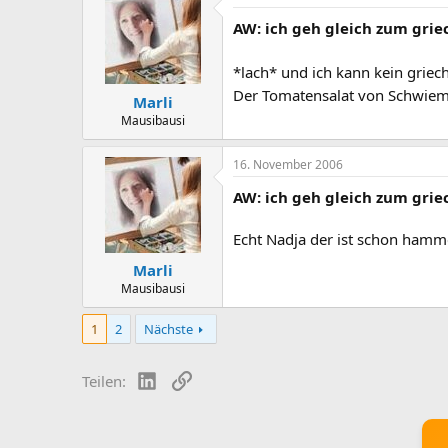
AW: ich geh gleich zum grie
*lach* und ich kann kein grie
Der Tomatensalat von Schwiemu
Marli
Mausibausi
16. November 2006
AW: ich geh gleich zum grie
Echt Nadja der ist schon hamme
Marli
Mausibausi
1
2
Nächste
LinkedIn
Link
Teilen: