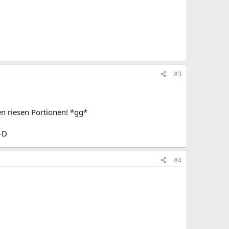
#3
n riesen Portionen! *gg*
-D
#4