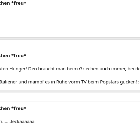
chen *freu*
chen *freu*
ten Hunger! Den braucht man beim Griechen auch immer, bei de
 Italiener und mampf es in Ruhe vorm TV beim Popstars gucken! :
chen *freu*
.....leckaaaaaa!