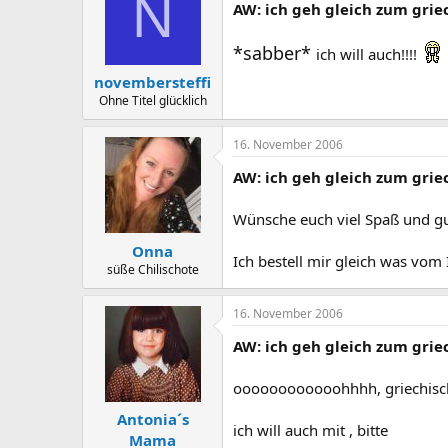
N
AW: ich geh gleich zum grie
*sabber*
ich will auch!!!!
novembersteffi
Ohne Titel glücklich
16. November 2006
AW: ich geh gleich zum grie
Wünsche euch viel Spaß und gu
Onna
Ich bestell mir gleich was vom
süße Chilischote
16. November 2006
AW: ich geh gleich zum grie
oooooooooooohhhh, griechisch..
Antonia´s
ich will auch mit , bitte
Mama