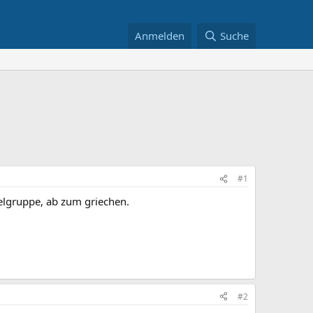
Anmelden
Suche
#1
elgruppe, ab zum griechen.
#2