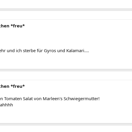
chen *freu*
hr und ich sterbe für Gyros und Kalamari....
chen *freu*
ren Tomaten Salat von Marleen's Schwiegermutter!
oahhhh