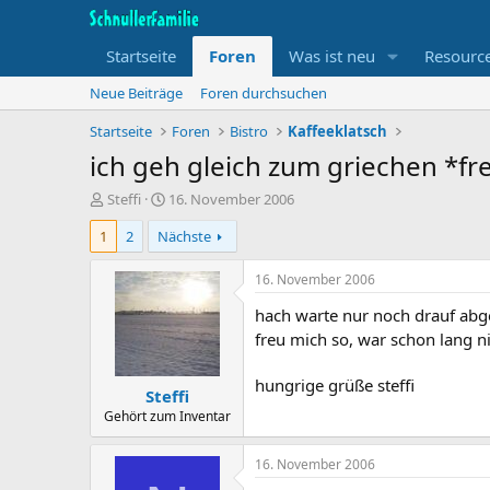
Startseite
Foren
Was ist neu
Resourc
Neue Beiträge
Foren durchsuchen
Startseite
Foren
Bistro
Kaffeeklatsch
ich geh gleich zum griechen *fr
T
B
Steffi
16. November 2006
h
e
1
2
Nächste
e
g
m
i
e
n
16. November 2006
n
n
hach warte nur noch drauf abg
s
d
t
a
freu mich so, war schon lang 
a
t
r
u
hungrige grüße steffi
Steffi
t
m
e
Gehört zum Inventar
r
16. November 2006