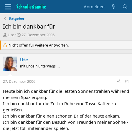
Anmelden
Ratgeber
Ich bin dankbar für
T
B
Ute
27. Dezember 2006
h
e
e
Nicht offen für weitere Antworten.
g
m
i
e
n
Ute
n
n
s
mit Engeln unterwegs ....
d
t
a
a
t
27. Dezember 2006
#1
r
u
t
m
Heute bin ich dankbar für die letzten Sonnenstrahlen während
e
meinem Spaziergang.
r
Ich bin dankbar für die Zeit in Ruhe eine Tasse Kaffee zu
genießen.
Ich bin dankbar für einen schönen Brief der heute ankam.
Ich bin dankbar für den Besuch von Freunden meiner Söhne -
die jetzt toll miteinander spielen.