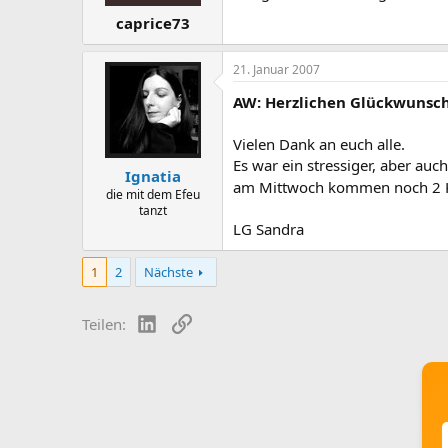
caprice73
21. Januar 2007
AW: Herzlichen Glückwunsch 
Vielen Dank an euch alle.
Es war ein stressiger, aber auc
Ignatia
am Mittwoch kommen noch 2 Ki
die mit dem Efeu
tanzt
LG Sandra
1
2
Nächste
LinkedIn
Link
Teilen: