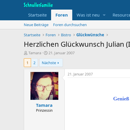
Startseite
Foren
Was ist neu
Resourc
Neue Beiträge
Foren durchsuchen
Startseite
Foren
Bistro
Glückwünsche
Herzlichen Glückwunsch Julian (I
T
B
Tamara
21. Januar 2007
h
e
1
2
Nächste
e
g
m
i
e
n
21. Januar 2007
n
n
s
d
t
a
a
t
Genieß
r
u
Tamara
t
m
e
Prinzessin
r