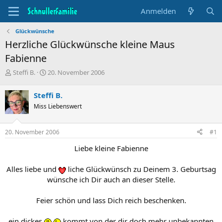
Anmelden
Glückwünsche
Herzliche Glückwünsche kleine Maus
Fabienne
T
B
Steffi B.
20. November 2006
h
e
e
g
Steffi B.
m
i
Miss Liebenswert
e
n
n
n
s
d
20. November 2006
#1
t
a
a
t
Liebe kleine Fabienne
r
u
t
m
Alles liebe und
liche Glückwünsch zu Deinem 3. Geburtsag
e
wünsche ich Dir auch an dieser Stelle.
r
Feier schön und lass Dich reich beschenken.
ein dickes
kommt von der dir doch mehr unbekannten