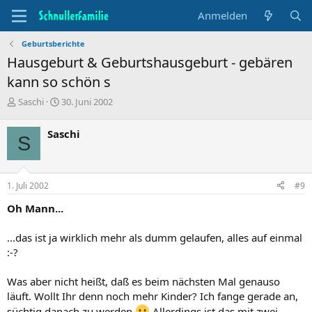
Anmelden
Geburtsberichte
Hausgeburt & Geburtshausgeburt - gebären
kann so schön s
T
B
Saschi
30. Juni 2002
h
e
e
g
Saschi
S
m
i
e
n
n
n
s
d
1. Juli 2002
#9
t
a
a
t
Oh Mann...
r
u
t
m
...das ist ja wirklich mehr als dumm gelaufen, alles auf einmal
e
:-?
r
Was aber nicht heißt, daß es beim nächsten Mal genauso
läuft. Wollt Ihr denn noch mehr Kinder? Ich fange gerade an,
süchtig danach zu werden
Allerdings ist das mit zwei