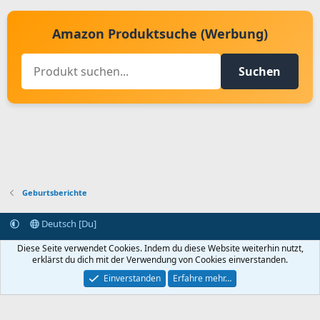
Amazon Produktsuche (Werbung)
Suchen
Geburtsberichte
Deutsch [Du]
Kontakt aufnehmen
Bedingungen und Regeln
Datenschutz
Diese Seite verwendet Cookies. Indem du diese Website weiterhin nutzt,
Hilfe
Startseite
R
erklärst du dich mit der Verwendung von Cookies einverstanden.
S
S
Einverstanden
Erfahre mehr…
®
Community platform by XenForo
© 2010-2024 XenForo Ltd.