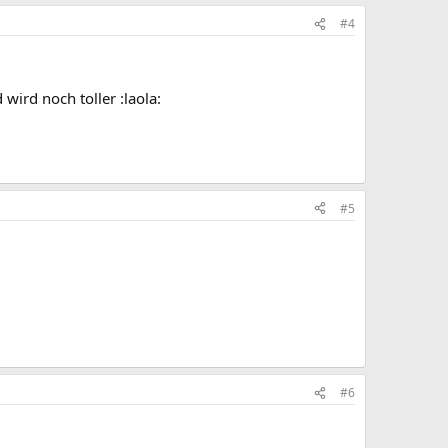
#4
wird noch toller :laola:
#5
#6