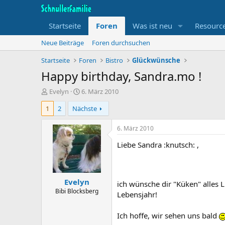
Startseite
Foren
Was ist neu
Resourc
Neue Beiträge
Foren durchsuchen
Startseite
Foren
Bistro
Glückwünsche
Happy birthday, Sandra.mo !
T
B
Evelyn
6. März 2010
h
e
1
2
Nächste
e
g
m
i
e
n
6. März 2010
n
n
Liebe Sandra :knutsch: ,
s
d
t
a
a
t
r
u
Evelyn
t
m
ich wünsche dir "Küken" alles 
e
Bibi Blocksberg
Lebensjahr!
r
Ich hoffe, wir sehen uns bald