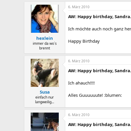
6. März 2010
AW: Happy birthday, Sandra
Ich möchte auch noch ganz herzl
hexlein
Happy Birthday
immer da wo´s
brennt
6. März 2010
AW: Happy birthday, Sandra
Ich ahauch!!!!
Susa
Alles Guuuuuute! :blumen:
einfach nur
langweilig...
6. März 2010
AW: Happy birthday, Sandra