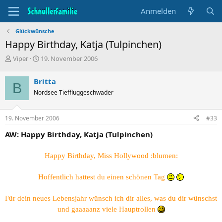
Anmelden
Glückwünsche
Happy Birthday, Katja (Tulpinchen)
T
B
Viper
19. November 2006
h
e
e
g
Britta
B
m
i
Nordsee Tieffluggeschwader
e
n
n
n
s
d
19. November 2006
#33
t
a
a
t
AW: Happy Birthday, Katja (Tulpinchen)
r
u
t
m
Happy Birthday, Miss Hollywood :blumen:
e
r
Hoffentlich hattest du einen schönen Tag
Für dein neues Lebensjahr wünsch ich dir alles, was du dir wünschst
und gaaaaanz viele Hauptrollen