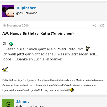
Tulpinchen
goes Hollywood
19. November 2006
#35
AW: Happy Birthday, Katja (Tulpinchen)
Oh.
5 Seiten nur für mich ganz allein! *verzücktguck*
Ich weiß jetzt gar nicht so genau, was ich jetzt sagen soll...
:oops: ....Danke an Euch alle! :danke:
Fioflo, die Relaxliege (cool gemerkt, Kompliment!) hatte ich letztes Jahr von Marlenes Vater bekommen.
Gestern wollte er auch mit mir zu Ikea und mir was Schönes für's Wohnzimmer schenken, aber
irgendwie haben wir's nicht geschafft. Ich sag dann aber bescheid!
Sämmy
S
Gehört zum Inventar