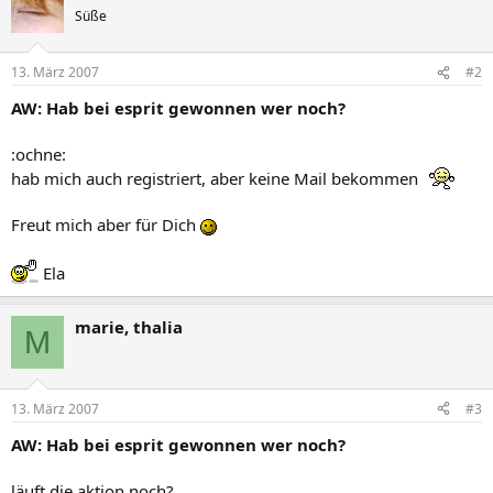
Süße
13. März 2007
#2
AW: Hab bei esprit gewonnen wer noch?
:ochne:
hab mich auch registriert, aber keine Mail bekommen
Freut mich aber für Dich
Ela
marie, thalia
M
13. März 2007
#3
AW: Hab bei esprit gewonnen wer noch?
läuft die aktion noch?