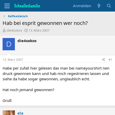
Anmelden
Kaffeeklatsch
Hab bei esprit gewonnen wer noch?
T
B
die4sokos
13. März 2007
h
e
e
g
die4sokos
D
m
i
e
n
n
n
s
d
13. März 2007
#1
t
a
a
t
Habe per zufall hier gelesen das man bei nameyourshirt nen
r
u
druck gewinnen kann und hab mich regestrieren lassen und
t
m
siehe da habe sogar gewonnen, unglaublich echt.
e
r
Hat noch jemand gewonnen?
Gruß
ela