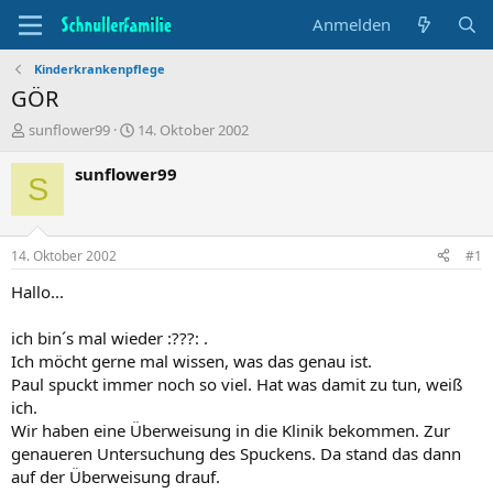
Anmelden
Kinderkrankenpflege
GÖR
T
B
sunflower99
14. Oktober 2002
h
e
e
g
sunflower99
S
m
i
e
n
n
n
s
d
14. Oktober 2002
#1
t
a
a
t
Hallo...
r
u
t
m
ich bin´s mal wieder :???: .
e
Ich möcht gerne mal wissen, was das genau ist.
r
Paul spuckt immer noch so viel. Hat was damit zu tun, weiß
ich.
Wir haben eine Überweisung in die Klinik bekommen. Zur
genaueren Untersuchung des Spuckens. Da stand das dann
auf der Überweisung drauf.