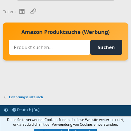
LinkedIn
Link
Teilen:
Amazon Produktsuche (Werbung)
Suchen
Erfahrungsaustausch
Deutsch [Du]
Kontakt aufnehmen
Bedingungen und Regeln
Datenschutz
Diese Seite verwendet Cookies. Indem du diese Website weiterhin nutzt,
Hilfe
Startseite
R
erklärst du dich mit der Verwendung von Cookies einverstanden.
S