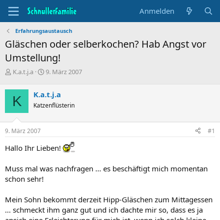
Anmelden
Erfahrungsaustausch
Gläschen oder selberkochen? Hab Angst vor
Umstellung!
T
B
K.a.t.j.a
9. März 2007
h
e
e
g
K.a.t.j.a
K
m
i
Katzenflüsterin
e
n
n
n
s
d
9. März 2007
#1
t
a
a
t
Hallo Ihr Lieben!
r
u
t
m
Muss mal was nachfragen ... es beschäftigt mich momentan
e
r
schon sehr!
Mein Sohn bekommt derzeit Hipp-Gläschen zum Mittagessen
... schmeckt ihm ganz gut und ich dachte mir so, dass es ja
ansich eine Erleichterung für mich ist, wenn ich solch kleine