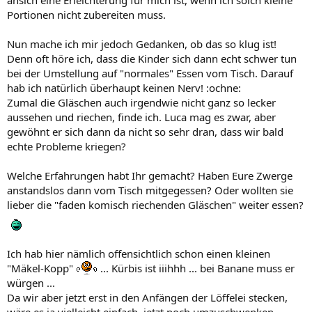
Portionen nicht zubereiten muss.
Nun mache ich mir jedoch Gedanken, ob das so klug ist!
Denn oft höre ich, dass die Kinder sich dann echt schwer tun
bei der Umstellung auf "normales" Essen vom Tisch. Darauf
hab ich natürlich überhaupt keinen Nerv! :ochne:
Zumal die Gläschen auch irgendwie nicht ganz so lecker
aussehen und riechen, finde ich. Luca mag es zwar, aber
gewöhnt er sich dann da nicht so sehr dran, dass wir bald
echte Probleme kriegen?
Welche Erfahrungen habt Ihr gemacht? Haben Eure Zwerge
anstandslos dann vom Tisch mitgegessen? Oder wollten sie
lieber die "faden komisch riechenden Gläschen" weiter essen?
Ich hab hier nämlich offensichtlich schon einen kleinen
"Mäkel-Kopp"
... Kürbis ist iiihhh ... bei Banane muss er
würgen ...
Da wir aber jetzt erst in den Anfängen der Löffelei stecken,
wäre es ja vielleicht einfach, jetzt noch umzuschwenken.