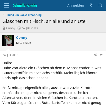
Anmelden
Rund um Babys Ernährung
Gläschen mit Fisch, an alle und an Ute!
T
B
Conny
24. Juli 2003
h
e
e
g
Conny
m
i
Mrs. Snape
e
n
n
n
s
d
24. Juli 2003
#1
t
a
a
t
Hallo!
r
u
Habe von Alete ein Gläschen ab dem 6. Monat entdeckt, was
t
m
Butterkartoffeln mit Seelachs enthält. Meint ihr, ich könnte
e
Christoph das schon geben?
r
Er ißt mittags eigentlich alles, ausser was zuviel Karotte
enthält das mag er nicht so gerne, deshalb suche ich
Alternativen, denn in vielen Gläschen ist Karotte enthalten.
Vom Kürbisgemüse mit Butterkartoffeln kann er nicht genug