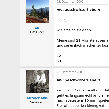
22. Dezember 2006
AW: Geschwisterliebe!?!
Hallo,
Su
wie alt sind sie denn?
Das Luder
Meine sind 21 Monate auseinan
und sie einfach machen zu lass
LG
Su
22. Dezember 2006
AW: Geschwisterliebe!?!
kevin ist 4 1/2 jahre alt und d
geht es langsam echt an die ner
Teufelchen06
nach spätestens 10 min. spiele
Geliebte(r)
Sie rufen aber bei kleinigkei