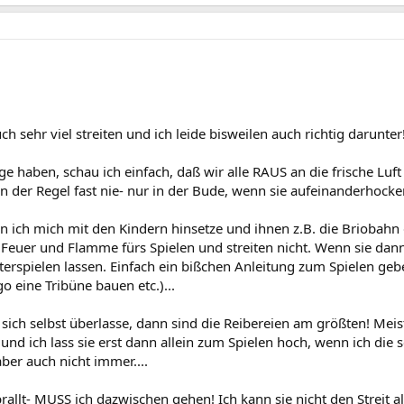
uch sehr viel streiten und ich leide bisweilen auch richtig darunter
e haben, schau ich einfach, daß wir alle RAUS an die frische L
 in der Regel fast nie- nur in der Bude, wenn sie aufeinanderhocke
nn ich mich mit den Kindern hinsetze und ihnen z.B. die Brioba
 Feuer und Flamme fürs Spielen und streiten nicht. Wenn sie dann 
iterspielen lassen. Einfach ein bißchen Anleitung zum Spielen ge
 eine Tribüne bauen etc.)...
l sich selbst überlasse, dann sind die Reibereien am größten! Me
 und ich lass sie erst dann allein zum Spielen hoch, wenn ich di
ber auch nicht immer....
allt- MUSS ich dazwischen gehen! Ich kann sie nicht den Streit all