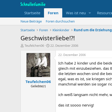
Startseite
Foren
Was ist neu
Resourc
Neue Beiträge
Foren durchsuchen
Startseite
Foren
Kleinkinder
Rund um die Erziehung
Geschwisterliebe!?!
T
B
Teufelchen06
22. Dezember 2006
h
e
e
g
22. Dezember 2006
m
i
Ich habe 2 kinder und die beid
e
n
n
n
gleich mit einzubeziehen. das 
s
d
die letzten wochen sind die bei
t
a
egal, was es ist, sie kriegen sic
Teufelchen06
a
t
manchmal werden sie sogar rich
r
u
Geliebte(r)
t
m
ich weiß langsam nicht mehr, w
e
r
das ist soooo nervig!