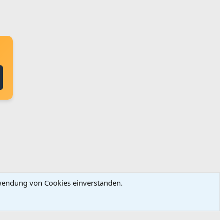
erwendung von Cookies einverstanden.
ingungen und Regeln
Datenschutz
Hilfe
Startseite
R
S
S