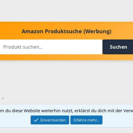
Amazon Produktsuche (Werbung)
Suchen
m du diese Website weiterhin nutzt, erklärst du dich mit der V
Kontakt aufnehmen
Bed
Einverstanden
Erfahre mehr…
®
Community platform by XenForo
© 2010-2024 XenForo Ltd.