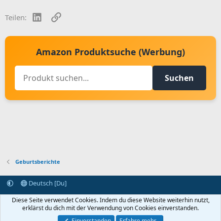
LinkedIn
Link
Teilen:
Amazon Produktsuche (Werbung)
Suchen
Geburtsberichte
Deutsch [Du]
Kontakt aufnehmen
Bedingungen und Regeln
Datenschutz
Diese Seite verwendet Cookies. Indem du diese Website weiterhin nutzt,
Hilfe
Startseite
R
erklärst du dich mit der Verwendung von Cookies einverstanden.
S
S
Einverstanden
Erfahre mehr…