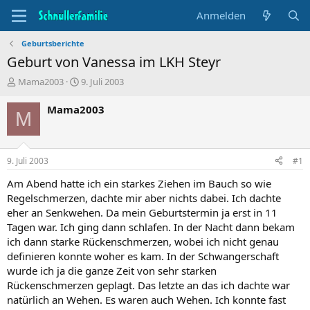
Anmelden
Geburtsberichte
Geburt von Vanessa im LKH Steyr
T
B
Mama2003
9. Juli 2003
h
e
e
g
Mama2003
M
m
i
e
n
n
n
s
d
9. Juli 2003
#1
t
a
a
t
Am Abend hatte ich ein starkes Ziehen im Bauch so wie
r
u
Regelschmerzen, dachte mir aber nichts dabei. Ich dachte
t
m
eher an Senkwehen. Da mein Geburtstermin ja erst in 11
e
Tagen war. Ich ging dann schlafen. In der Nacht dann bekam
r
ich dann starke Rückenschmerzen, wobei ich nicht genau
definieren konnte woher es kam. In der Schwangerschaft
wurde ich ja die ganze Zeit von sehr starken
Rückenschmerzen geplagt. Das letzte an das ich dachte war
natürlich an Wehen. Es waren auch Wehen. Ich konnte fast