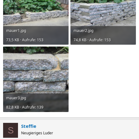
mauer1.jpg
mauer2.jpg
73,5 KB · Aufrufe: 153
74,8 KB · Aufrufe: 153
mauer3.jpg
82,8 KB · Aufrufe: 139
Steffie
S
Neugieriges Luder