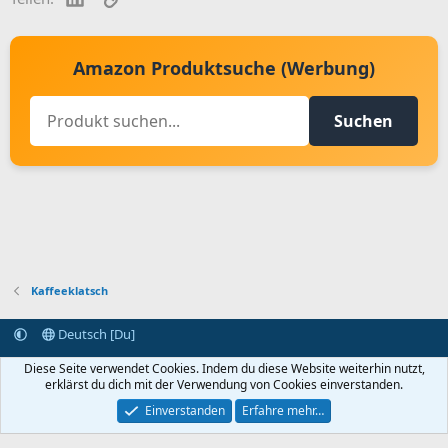
Amazon Produktsuche (Werbung)
Suchen
Kaffeeklatsch
Deutsch [Du]
Kontakt aufnehmen
Bedingungen und Regeln
Datenschutz
Diese Seite verwendet Cookies. Indem du diese Website weiterhin nutzt,
Hilfe
Startseite
R
erklärst du dich mit der Verwendung von Cookies einverstanden.
S
S
Einverstanden
Erfahre mehr…
®
Community platform by XenForo
© 2010-2024 XenForo Ltd.