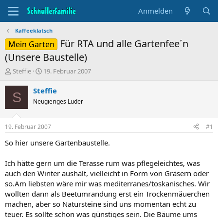
Anmelden
Kaffeeklatsch
Für RTA und alle Gartenfee´n
Mein Garten
(Unsere Baustelle)
T
B
Steffie
19. Februar 2007
h
e
e
g
Steffie
S
m
i
Neugieriges Luder
e
n
n
n
s
d
19. Februar 2007
#1
t
a
a
t
So hier unsere Gartenbaustelle.
r
u
t
m
Ich hätte gern um die Terasse rum was pflegeleichtes, was
e
auch den Winter aushält, vielleicht in Form von Gräsern oder
r
so.Am liebsten wäre mir was mediterranes/toskanisches. Wir
wollten dann als Beetumrandung erst ein Trockenmäuerchen
machen, aber so Natursteine sind uns momentan echt zu
teuer. Es sollte schon was günstiges sein. Die Bäume ums