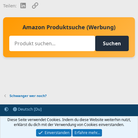
LinkedIn
Link
Teilen:
Amazon Produktsuche (Werbung)
Suchen
Schwanger wer noch?
Deutsch [Du]
Kontakt aufnehmen
Bedingungen und Regeln
Datenschutz
Diese Seite verwendet Cookies. Indem du diese Website weiterhin nutzt,
Hilfe
Startseite
R
erklärst du dich mit der Verwendung von Cookies einverstanden.
S
S
Einverstanden
Erfahre mehr…
®
Community platform by XenForo
© 2010-2024 XenForo Ltd.