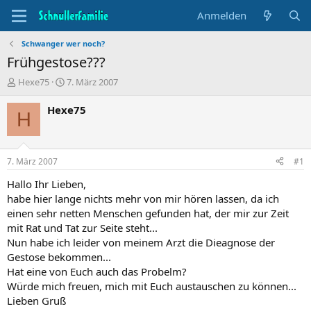
Anmelden
Schwanger wer noch?
Frühgestose???
T
B
Hexe75
7. März 2007
h
e
e
g
Hexe75
H
m
i
e
n
n
n
s
d
7. März 2007
#1
t
a
a
t
Hallo Ihr Lieben,
r
u
habe hier lange nichts mehr von mir hören lassen, da ich
t
m
einen sehr netten Menschen gefunden hat, der mir zur Zeit
e
mit Rat und Tat zur Seite steht...
r
Nun habe ich leider von meinem Arzt die Dieagnose der
Gestose bekommen...
Hat eine von Euch auch das Probelm?
Würde mich freuen, mich mit Euch austauschen zu können...
Lieben Gruß