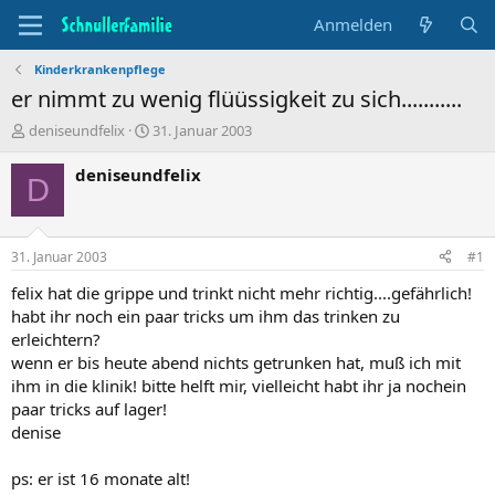
Anmelden
Kinderkrankenpflege
er nimmt zu wenig flüüssigkeit zu sich...........
T
B
deniseundfelix
31. Januar 2003
h
e
e
g
deniseundfelix
D
m
i
e
n
n
n
s
d
31. Januar 2003
#1
t
a
a
t
felix hat die grippe und trinkt nicht mehr richtig....gefährlich!
r
u
habt ihr noch ein paar tricks um ihm das trinken zu
t
m
erleichtern?
e
wenn er bis heute abend nichts getrunken hat, muß ich mit
r
ihm in die klinik! bitte helft mir, vielleicht habt ihr ja nochein
paar tricks auf lager!
denise
ps: er ist 16 monate alt!