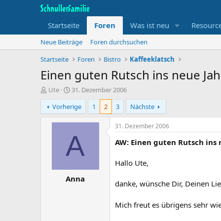
Startseite
Foren
Was ist neu
Resourc
Neue Beiträge
Foren durchsuchen
Startseite
Foren
Bistro
Kaffeeklatsch
Einen guten Rutsch ins neue Jah
T
B
Ute
31. Dezember 2006
h
e
Vorherige
1
2
3
Nächste
e
g
m
i
e
n
31. Dezember 2006
n
n
A
AW: Einen guten Rutsch ins 
s
d
t
a
a
t
Hallo Ute,
r
u
Anna
t
m
danke, wünsche Dir, Deinen Lie
e
r
Mich freut es übrigens sehr wi