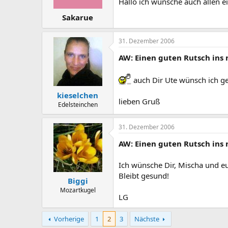
Hallo ich wünsche auch allen ei
Sakarue
31. Dezember 2006
AW: Einen guten Rutsch ins 
auch Dir Ute wünsch ich ge
kieselchen
lieben Gruß
Edelsteinchen
31. Dezember 2006
AW: Einen guten Rutsch ins 
Ich wünsche Dir, Mischa und eu
Bleibt gesund!
Biggi
Mozartkugel
LG
Vorherige
1
2
3
Nächste