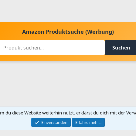
Amazon Produktsuche (Werbung)
Suchen
m du diese Website weiterhin nutzt, erklärst du dich mit der V
Kontakt aufnehmen
Bed
Einverstanden
Erfahre mehr…
®
Community platform by XenForo
© 2010-2024 XenForo Ltd.