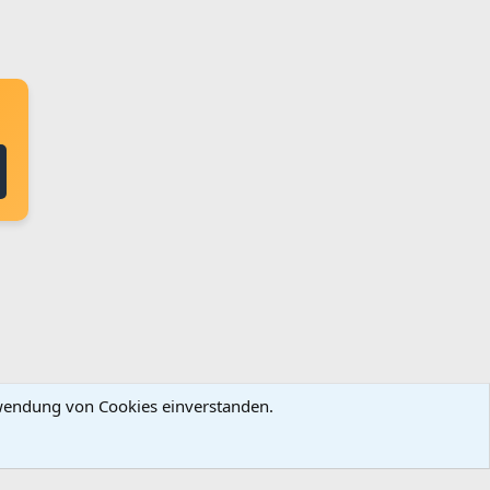
erwendung von Cookies einverstanden.
ingungen und Regeln
Datenschutz
Hilfe
Startseite
R
S
S