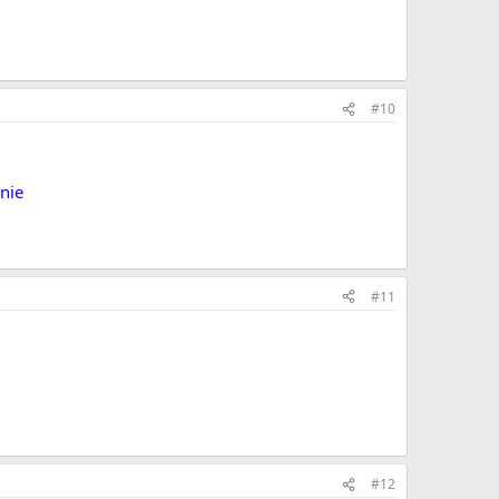
#10
nie
#11
#12