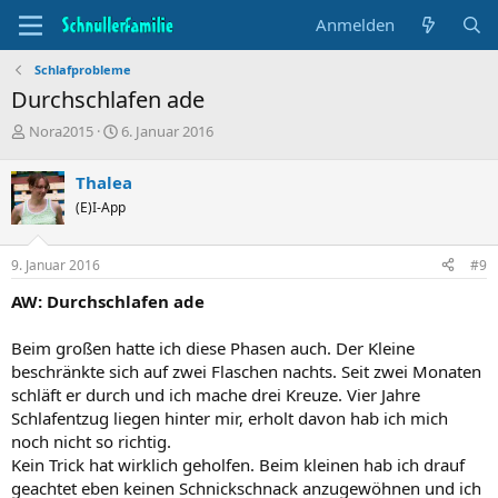
Anmelden
Schlafprobleme
Durchschlafen ade
T
B
Nora2015
6. Januar 2016
h
e
e
g
Thalea
m
i
(E)I-App
e
n
n
n
s
d
9. Januar 2016
#9
t
a
a
t
AW: Durchschlafen ade
r
u
t
m
Beim großen hatte ich diese Phasen auch. Der Kleine
e
beschränkte sich auf zwei Flaschen nachts. Seit zwei Monaten
r
schläft er durch und ich mache drei Kreuze. Vier Jahre
Schlafentzug liegen hinter mir, erholt davon hab ich mich
noch nicht so richtig.
Kein Trick hat wirklich geholfen. Beim kleinen hab ich drauf
geachtet eben keinen Schnickschnack anzugewöhnen und ich