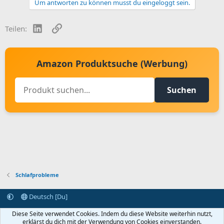
Um antworten zu können musst du eingeloggt sein.
LinkedIn
Link
Teilen:
Amazon Produktsuche (Werbung)
Suchen
Schlafprobleme
Deutsch [Du]
Kontakt aufnehmen
Bedingungen und Regeln
Datenschutz
Diese Seite verwendet Cookies. Indem du diese Website weiterhin nutzt,
Hilfe
Startseite
R
erklärst du dich mit der Verwendung von Cookies einverstanden.